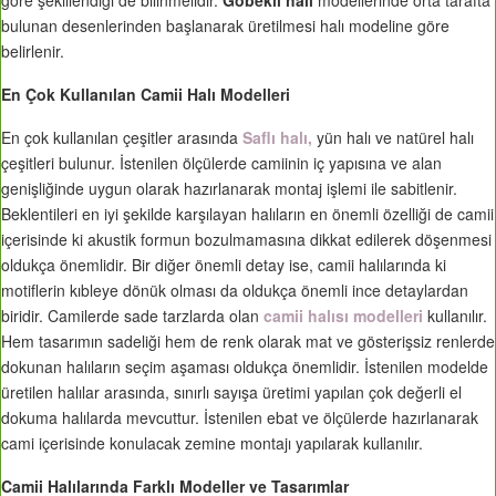
göre şekillendiği de bilinmelidir.
Göbekli halı
modellerinde orta tarafta
bulunan desenlerinden başlanarak üretilmesi halı modeline göre
belirlenir.
En Çok Kullanılan Camii Halı Modelleri
En çok kullanılan çeşitler arasında
Saflı halı,
yün halı ve natürel halı
çeşitleri bulunur. İstenilen ölçülerde camiinin iç yapısına ve alan
genişliğinde uygun olarak hazırlanarak montaj işlemi ile sabitlenir.
Beklentileri en iyi şekilde karşılayan halıların en önemli özelliği de camii
içerisinde ki akustik formun bozulmamasına dikkat edilerek döşenmesi
oldukça önemlidir. Bir diğer önemli detay ise, camii halılarında ki
motiflerin kıbleye dönük olması da oldukça önemli ince detaylardan
biridir. Camilerde sade tarzlarda olan
camii halısı modelleri
kullanılır.
Hem tasarımın sadeliği hem de renk olarak mat ve gösterişsiz renlerde
dokunan halıların seçim aşaması oldukça önemlidir. İstenilen modelde
üretilen halılar arasında, sınırlı sayışa üretimi yapılan çok değerli el
dokuma halılarda mevcuttur. İstenilen ebat ve ölçülerde hazırlanarak
cami içerisinde konulacak zemine montajı yapılarak kullanılır.
Camii Halılarında Farklı Modeller ve Tasarımlar