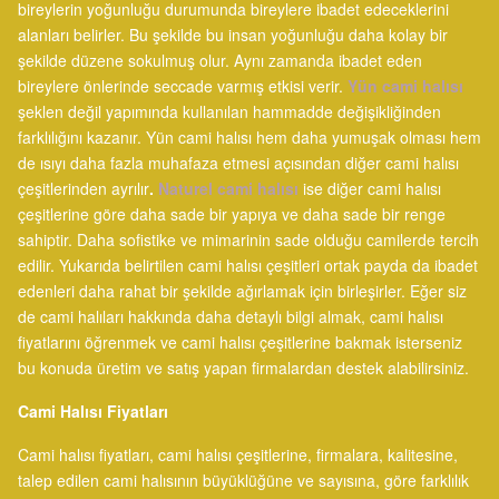
bireylerin yoğunluğu durumunda bireylere ibadet edeceklerini
alanları belirler. Bu şekilde bu insan yoğunluğu daha kolay bir
şekilde düzene sokulmuş olur. Aynı zamanda ibadet eden
bireylere önlerinde seccade varmış etkisi verir.
Yün cami halısı
şeklen değil yapımında kullanılan hammadde değişikliğinden
farklılığını kazanır. Yün cami halısı hem daha yumuşak olması hem
de ısıyı daha fazla muhafaza etmesi açısından diğer cami halısı
çeşitlerinden ayrılır
.
Naturel cami halısı
ise diğer cami halısı
çeşitlerine göre daha sade bir yapıya ve daha sade bir renge
sahiptir. Daha sofistike ve mimarinin sade olduğu camilerde tercih
edilir. Yukarıda belirtilen cami halısı çeşitleri ortak payda da ibadet
edenleri daha rahat bir şekilde ağırlamak için birleşirler. Eğer siz
de cami halıları hakkında daha detaylı bilgi almak, cami halısı
fiyatlarını öğrenmek ve cami halısı çeşitlerine bakmak isterseniz
bu konuda üretim ve satış yapan firmalardan destek alabilirsiniz.
Cami Halısı Fiyatları
Cami halısı fiyatları, cami halısı çeşitlerine, firmalara, kalitesine,
talep edilen cami halısının büyüklüğüne ve sayısına, göre farklılık