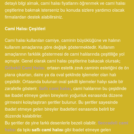
detaylı bilgi almak, cami halısı fiyatlarını öğrenmek ve cami halısı
çeşitlerine bakmak isterseniz bu konuda sizlere yardımcı olacak
firmalardan destek alabilirsiniz.
Cami Halısı Çeşitleri
Cami halısı kullanılan camiye, caminin büyüklüğüne ve halının
kullanım amaçlarına göre değişik göstermektedir. Kullanım
amaçlarının farklılık göstermesi de cami halılarında çeşitliliğe yol
açmıştır. Genel olarak cami halısı çeşitlerine bakacak olursak
;
Göbekli Cami Halısı
,
ortasın estetik zevk caminin estetiğini de ön
plana çıkartan, daire ya da oval şeklinde işlemeler olan halı
çeşididir. Ortasında bulunan oval şekilli işlemeler halıyı sade bir
zarafetle gösterir.
Saflı cami halısı
, cami halılarının bu çeşidinde
ise ibadet etmeye gelen bireylerin yoğunluk esnasında düzene
girmesini kolaylaştıran şeritler bulunur. Bu şeritler sayesinde
ibadet etmeye gelen bireyler ibadetleri esnasında belirli bir
düzende kalabilirler.
Bu şeritler de yine farklı desenlerle bezeli olabilir.
Seccadeli cami
halısı
da tıpkı
saflı cami halısı
gibi ibadet etmeye gelen