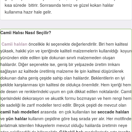
kısa sürede bitirir. Sonrasında temiz ve güzel kokan halılar
kullanıma hazır hale gelir.
Camii Halısı Nasıl Seçilir?
Camii halıları
öncelikle iki seçenekte değerlendirilir. Biri hem kalitesi
yüksek, hakiki yün ve içeriğinde kaliteli malzemelerin kullanıldığı koyun
yününden elde edilen iple dokunan sınırlı malzemeden oluşan
halılardır. Diğer seçenekte ise, geniş bir yelpazede üretim imkanı
sağlayan az kalitede üretilmiş malzeme ile ipin kalitesi düşürülerek
dokunan daha geniş çeşide sahip olan halılardır. Beklentilerin en iyi
şekilde karşılanması için kalitesi de oldukça önemlidir. Hem içeriği hem
de desen ve renklerindeki uyum en çok dikkat edilen noktalardır. Camii
içerisindeki dekorasyon ve akustik formu bozmayan ve hem rengi hem
de sadeliği ile zarif modeller terci edilir. Birçok çeşidi de mevcut olan
camii halı modelleri
arasında
en çok kullanılan ise
seccade halıları
ve
yün halılar
kullanım çeşidine göre baş sırada yer alır. Her motifinde
anlatmak istenilen hikayelerin mevcut olduğu halılarda üretimin neye