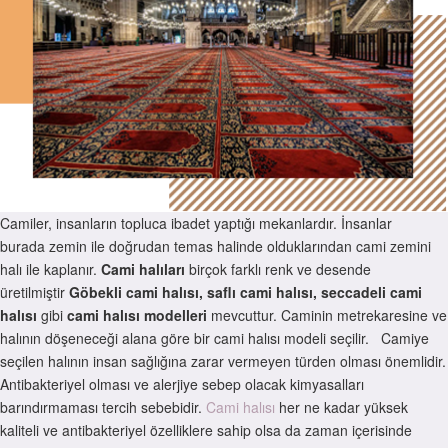
Camiler, insanların topluca ibadet yaptığı mekanlardır. İnsanlar
burada zemin ile doğrudan temas halinde olduklarından cami zemini
halı ile kaplanır.
Cami halıları
birçok farklı renk ve desende
üretilmiştir
Göbekli cami halısı,
saflı cami halısı, seccadeli cami
halısı
gibi
cami halısı modelleri
mevcuttur. Caminin metrekaresine ve
halının döşeneceği alana göre bir cami halısı modeli seçilir.
Camiye
seçilen halının insan sağlığına zarar vermeyen türden olması önemlidir.
Antibakteriyel olması ve alerjiye sebep olacak kimyasalları
barındırmaması tercih sebebidir.
Cami halısı
her ne kadar yüksek
kaliteli ve antibakteriyel özelliklere sahip olsa da zaman içerisinde