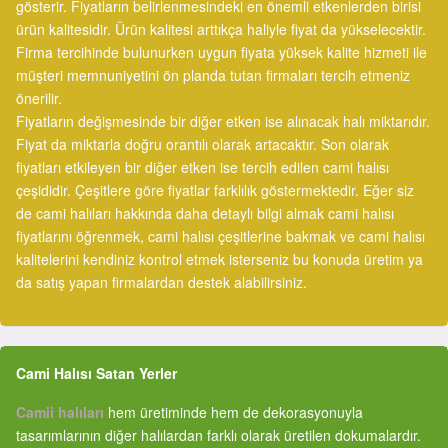
gösterir. Fiyatların belirlenmesindeki en önemli etkenlerden birisi
ürün kalitesidir. Ürün kalitesi arttıkça haliyle fiyat da yükselecektir.
Firma tercihinde bulunurken uygun fiyata yüksek kalite hizmeti ile
müşteri memnuniyetini ön planda tutan firmaları tercih etmeniz
önerilir.
Fiyatların değişmesinde bir diğer etken ise alınacak halı miktarıdır.
Fiyat da miktarla doğru orantılı olarak artacaktır. Son olarak
fiyatları etkileyen bir diğer etken ise tercih edilen cami halısı
çeşididir. Çeşitlere göre fiyatlar farklılık göstermektedir. Eğer siz
de cami halıları hakkında daha detaylı bilgi almak cami halısı
fiyatlarını öğrenmek, cami halısı çeşitlerine bakmak ve cami halısı
kalitelerini kendiniz kontrol etmek isterseniz bu konuda üretim ya
da satış yapan firmalardan destek alabilirsiniz.
Cami Halısı Satan Yerler
Camii halıları
hem üretiminde hem de dekorasyonuyla
tasarımlarının diğer halılardan farklı olarak üretilen dokumalardır.