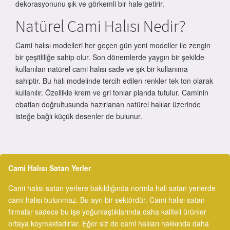
dekorasyonunu şık ve görkemli bir hale getirir.
Natürel Cami Halısı Nedir?
Cami halısı modelleri her geçen gün yeni modeller ile zengin
bir çeşitliliğe sahip olur. Son dönemlerde yaygın bir şekilde
kullanılan natürel cami halısı sade ve şık bir kullanıma
sahiptir. Bu halı modelinde tercih edilen renkler tek ton olarak
kullanılır. Özellikle krem ve gri tonlar planda tutulur. Caminin
ebatları doğrultusunda hazırlanan natürel halılar üzerinde
isteğe bağlı küçük desenler de bulunur.
Cami Halısı Satan Yerler
Cami halısı satan yerlere bakıldığında normla halı satan yerlerde
cami halısı bulunmaz. Bu ayrı bir sektördür. Cami halısı satan
firmalar sadece bu işe yoğunlaştıklarında daha kaliteli ürünler
ortaya koymaktadırlar. Eğer siz de cami halıları hakkında daha